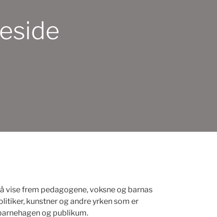
eside
r å vise frem pedagogene, voksne og barnas
olitiker, kunstner og andre yrken som er
m barnehagen og publikum.