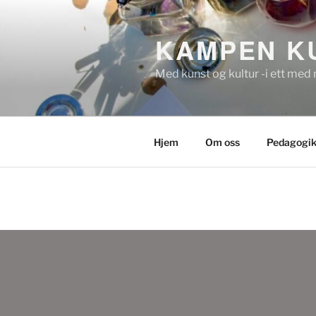
Gå
til
KAMPEN K
innhold
Med kunst og kultur -i ett med 
Hjem
Om oss
Pedagogi