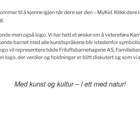
mmer til å kjenne igjen når dere ser den – MyKid. Klikk dere in
g.
nde men også logo. Vi har hatt et ønske om å videreføre Ka
ekende barnet med alle kunstspråkene blir istedenfor symbolis
go vil representere både Friluftsbarnehagene AS, Familieb
 logo, der verdier og holdninger er blitt diskutert og som vi 
Med kunst og kultur – i ett med natur!