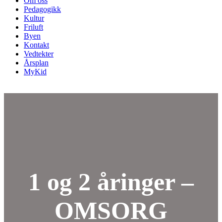
Om oss
Pedagogikk
Kultur
Friluft
Byen
Kontakt
Vedtekter
Årsplan
MyKid
1 og 2 åringer –
OMSORG