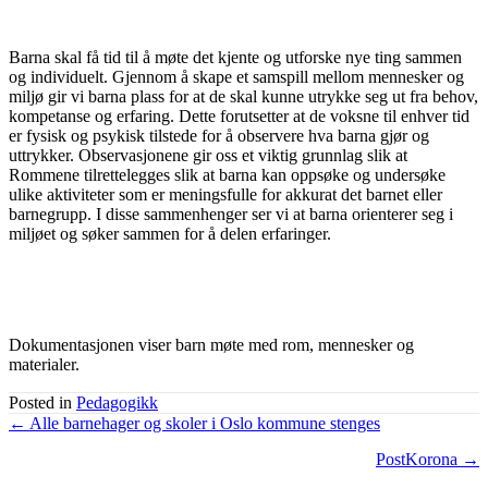
Barna skal få tid til å møte det kjente og utforske nye ting sammen
og individuelt. Gjennom å skape et samspill mellom mennesker og
miljø gir vi barna plass for at de skal kunne utrykke seg ut fra behov,
kompetanse og erfaring. Dette forutsetter at de voksne til enhver tid
er fysisk og psykisk tilstede for å observere hva barna gjør og
uttrykker. Observasjonene gir oss et viktig grunnlag slik at
Rommene tilrettelegges slik at barna kan oppsøke og undersøke
ulike aktiviteter som er meningsfulle for akkurat det barnet eller
barnegrupp. I disse sammenhenger ser vi at barna orienterer seg i
miljøet og søker sammen for å delen erfaringer.
Dokumentasjonen viser barn møte med rom, mennesker og
materialer.
Posted in
Pedagogikk
Posts
← Alle barnehager og skoler i Oslo kommune stenges
navigation
PostKorona →